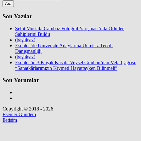
Ara
Son Yazılar
Şehit Mustafa Cambaz Fotoğraf Yarışması’nda Ödüller
Sahiplerini Buldu
(başlıksız)
Esenler’de Üniversite Adaylarına Ücretsiz Tercih
Danışmanlığı
(başlıksız)
Esenler’in 3 Kuşak Kasabı Veysel Günhan’dan Vefa Çağrısı:
“Sanatkârlarımızın Kıymeti Hayattayken Bilinmeli”
Son Yorumlar
Copyright © 2018 - 2026
Esenler Gündem
Iletisim