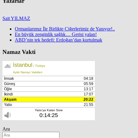
Yazarlar
Sait YILMAZ
Ormanlarımız İle Birlikte Ciğerlerimiz de Yanıyor!..
En büyük zenginlik sağlık… Gerisi yalan!
ABD’nin tek hedefi: Erdoğan’dan kurtulmak
Namaz Vakti
Ara