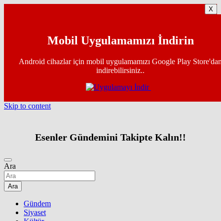
X
Mobil Uygulamamızı İndirin
Android cihazlar için mobil uygulamamızı Google Play Store'da
indirebilirsiniz..
Skip to content
Esenler Gündemini Takipte Kalın!!
Ara
Ara
Gündem
Siyaset