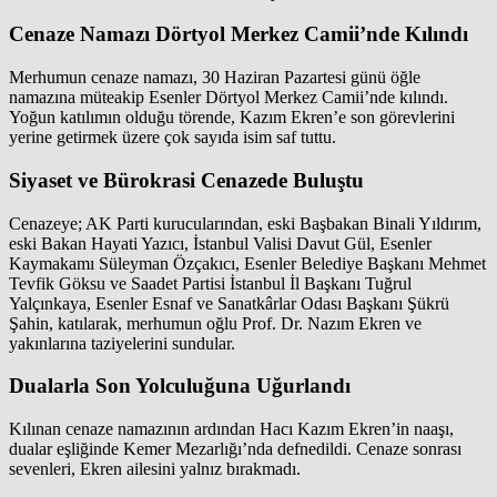
Cenaze Namazı Dörtyol Merkez Camii’nde Kılındı
Merhumun cenaze namazı, 30 Haziran Pazartesi günü öğle
namazına müteakip Esenler Dörtyol Merkez Camii’nde kılındı.
Yoğun katılımın olduğu törende, Kazım Ekren’e son görevlerini
yerine getirmek üzere çok sayıda isim saf tuttu.
Siyaset ve Bürokrasi Cenazede Buluştu
Cenazeye; AK Parti kurucularından, eski Başbakan Binali Yıldırım,
eski Bakan Hayati Yazıcı, İstanbul Valisi Davut Gül, Esenler
Kaymakamı Süleyman Özçakıcı, Esenler Belediye Başkanı Mehmet
Tevfik Göksu ve Saadet Partisi İstanbul İl Başkanı Tuğrul
Yalçınkaya, Esenler Esnaf ve Sanatkârlar Odası Başkanı Şükrü
Şahin, katılarak, merhumun oğlu Prof. Dr. Nazım Ekren ve
yakınlarına taziyelerini sundular.
Dualarla Son Yolculuğuna Uğurlandı
Kılınan cenaze namazının ardından Hacı Kazım Ekren’in naaşı,
dualar eşliğinde Kemer Mezarlığı’nda defnedildi. Cenaze sonrası
sevenleri, Ekren ailesini yalnız bırakmadı.