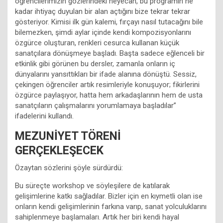
öğrencilerimizin gözlerindeki heyecan, bu programın ne
kadar ihtiyaç duyulan bir alan açtığını bize tekrar tekrar
gösteriyor. Kimisi ilk gün kalemi, fırçayı nasıl tutacağını bile
bilemezken, şimdi aylar içinde kendi kompozisyonlarını
özgürce oluşturan, renkleri cesurca kullanan küçük
sanatçılara dönüşmeye başladı. Başta sadece eğlenceli bir
etkinlik gibi görünen bu dersler, zamanla onların iç
dünyalarını yansıttıkları bir ifade alanına dönüştü. Sessiz,
çekingen öğrenciler artık resimleriyle konuşuyor; fikirlerini
özgürce paylaşıyor, hatta hem arkadaşlarının hem de usta
sanatçıların çalışmalarını yorumlamaya başladılar”
ifadelerini kullandı.
MEZUNİYET TÖRENİ
GERÇEKLEŞECEK
Özaytan sözlerini şöyle sürdürdü:
Bu süreçte workshop ve söyleşilere de katılarak
gelişimlerine katkı sağladılar. Bizler için en kıymetli olan ise
onların kendi gelişimlerinin farkına varıp, sanat yolculuklarını
sahiplenmeye başlamaları. Artık her biri kendi hayal